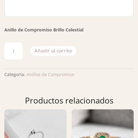
Anillo de Compromiso Brillo Celestial
ANILLO
Añadir al carrito
DE
COMPROMISO
HALO
BLACK
Categoría:
Anillos de Compromiso
CANTIDAD
Productos relacionados