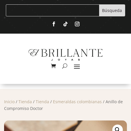
Inicio
/
Tienda
/
Tienda
/
Esmeraldas colombianas
/ Anillo de
Compromiso Doctor