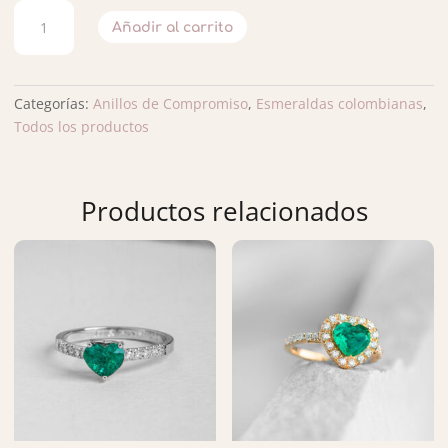
ANILLO
Añadir al carrito
DE
COMPROMISO
DOCTOR
CANTIDAD
Categorías:
Anillos de Compromiso
,
Esmeraldas colombianas
,
Todos los productos
Productos relacionados