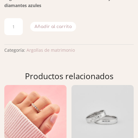
diamantes azules
ARGOLLAS
Añadir al carrito
DE
MATRIMONIO
DUO
PERFECTA
Categoría:
Argollas de matrimonio
CANTIDAD
Productos relacionados