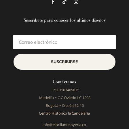
Suscríbete para conocer los últimos diseños
SUSCRIBIRSE
Contáctanos
+57 3103489875
Medellín ~
C.C Oviedo LC 1203
Bogotá ~
Cra. 6 #12-15
Centro Histórico la Candelaria
info@elbrillantejoyeria.co